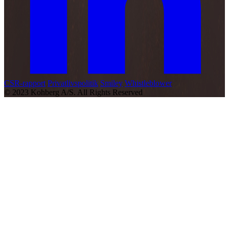
CSR-rapport
Privatlivspolitik
Smiley
Whistleblower
© 2023 Kohberg A/S. All Rights Reserved