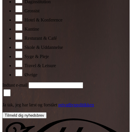
Daginstitution
Grossist
Hotel & Konference
Kantine
Resturant & Café
Skole & Uddannelse
Syge & Pleje
Travel & Leisure
Øvrige
Indtast e-mail
Ja tak, jeg har læst og forstået
privatlivspolitikken
Tilmeld dig nyhedsbrev