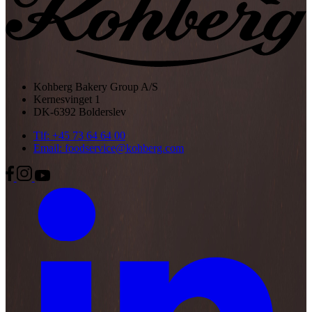
Kohberg Bakery Group A/S
Kernesvinget 1
DK-6392 Bolderslev
Tlf: +45 73 64 64 00
Email: foodservice@kohberg.com