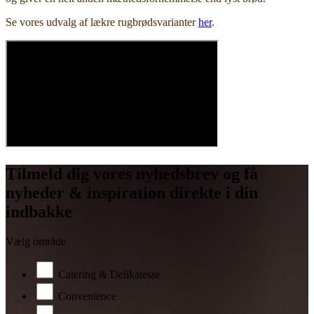
Se vores udvalg af lækre rugbrødsvarianter
her
.
Tilmeld dig vores nyhedsbrev og få
nyheder & inspiration direkte i din
indbakke
Vælg område
Catering & Delikatesse
Convenience