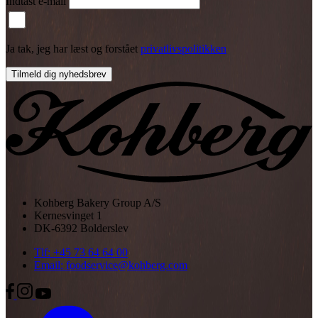
Indtast e-mail
Ja tak, jeg har læst og forstået
privatlivspolitikken
Tilmeld dig nyhedsbrev
Kohberg Bakery Group A/S
Kernesvinget 1
DK-6392 Bolderslev
Tlf: +45 73 64 64 00
Email: foodservice@kohberg.com