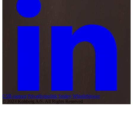
CSR-rapport
Privatlivspolitik
Smiley
Whistleblower
© 2023 Kohberg A/S. All Rights Reserved