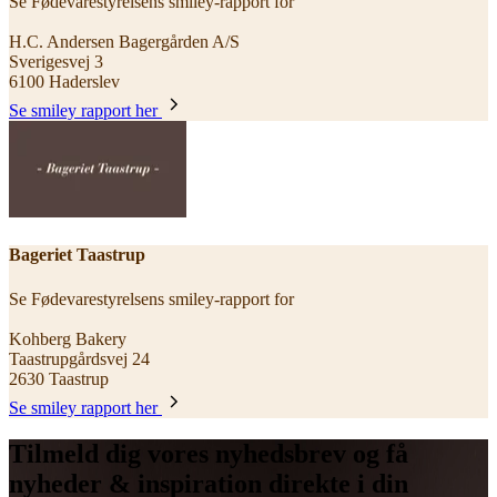
Se Fødevarestyrelsens smiley-rapport for
H.C. Andersen Bagergården A/S
Sverigesvej 3
6100 Haderslev
Se smiley rapport her
Bageriet Taastrup
Se Fødevarestyrelsens smiley-rapport for
Kohberg Bakery
Taastrupgårdsvej 24
2630 Taastrup
Se smiley rapport her
Tilmeld dig vores nyhedsbrev og få
nyheder & inspiration direkte i din