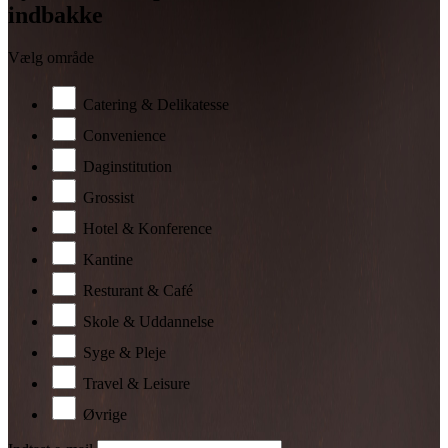
indbakke
Vælg område
Catering & Delikatesse
Convenience
Daginstitution
Grossist
Hotel & Konference
Kantine
Resturant & Café
Skole & Uddannelse
Syge & Pleje
Travel & Leisure
Øvrige