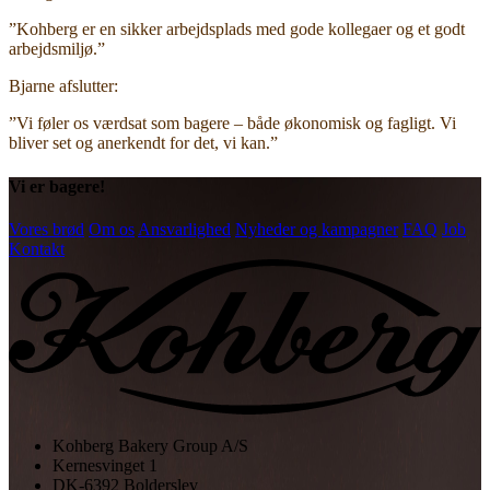
”Kohberg er en sikker arbejdsplads med gode kollegaer og et godt
arbejdsmiljø.”
Bjarne afslutter:
”Vi føler os værdsat som bagere – både økonomisk og fagligt. Vi
bliver set og anerkendt for det, vi kan.”
Vi er bagere!
Vores brød
Om os
Ansvarlighed
Nyheder og kampagner
FAQ
Job
Kontakt
Kohberg Bakery Group A/S
Kernesvinget 1
DK-6392 Bolderslev