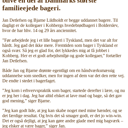
blive en del af Danmarks største
familieejede bageri.
Jan Detlefsen og Bjarne Lildholdt er begge uddannet bagere. Til
dagligt er de kollegaer i Kohbergs hvedebrødbageri i Bolderslev,
hvor de har hhv. 14 og 29 års anciennitet.
”Før arbejdede jeg i et lille bageri i Tyskland, men det var alt for
hårdt. Jeg gad det ikke mere. Fremtiden som bager i Tyskland er
også svær. Så jeg er glad for, det lykkedes mig at få jobbet i
Kohberg. Her er et godt arbejdsmiljø og gode kollegaer,” fortæller
Jan Detlefsen.
Både Jan og Bjarne drømte egentligt om en håndværksmæssig
uddannelse som snedker, men for ingen af dem var det den rette vej.
De endte i stedet i bagerfaget.
”Jeg kom i erhvervspraktik som bager, startede derefter i lære, og nu
er jeg her i dag. Jeg har altid elsket at lave mad og bage, så det gav
god mening,” siger Bjarne.
”Jeg kan godt lide, at jeg kan skabe noget med mine hænder, og se
det færdige resultat. Og hvis det så smager godt, er det jo win-win.
Det er også dejligt, at jeg kan gøre andre glade med mig bagværk –
jeg elsker at være bager,” siger Jan.