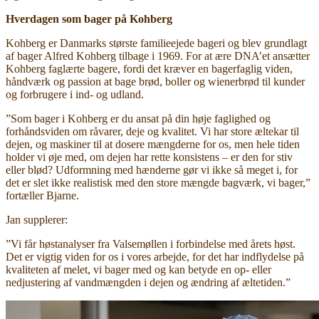
Hverdagen som bager på Kohberg
Kohberg er Danmarks største familieejede bageri og blev grundlagt
af bager Alfred Kohberg tilbage i 1969. For at ære DNA’et ansætter
Kohberg faglærte bagere, fordi det kræver en bagerfaglig viden,
håndværk og passion at bage brød, boller og wienerbrød til kunder
og forbrugere i ind- og udland.
”Som bager i Kohberg er du ansat på din høje faglighed og
forhåndsviden om råvarer, deje og kvalitet. Vi har store æltekar til
dejen, og maskiner til at dosere mængderne for os, men hele tiden
holder vi øje med, om dejen har rette konsistens – er den for stiv
eller blød? Udformning med hænderne gør vi ikke så meget i, for
det er slet ikke realistisk med den store mængde bagværk, vi bager,”
fortæller Bjarne.
Jan supplerer:
”Vi får høstanalyser fra Valsemøllen i forbindelse med årets høst.
Det er vigtig viden for os i vores arbejde, for det har indflydelse på
kvaliteten af melet, vi bager med og kan betyde en op- eller
nedjustering af vandmængden i dejen og ændring af æltetiden.”