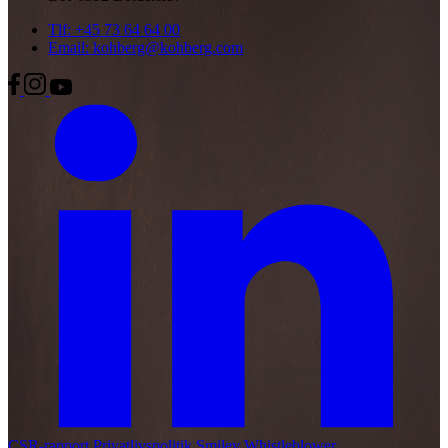
Tlf: +45 73 64 64 00
Email: kohberg@kohberg.com
CSR-rapport
Privatlivspolitik
Smiley
Whistleblower