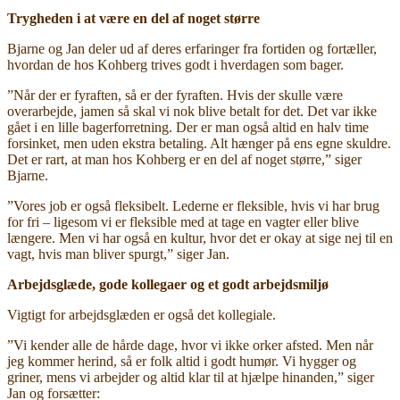
Trygheden i at være en del af noget større
Bjarne og Jan deler ud af deres erfaringer fra fortiden og fortæller,
hvordan de hos Kohberg trives godt i hverdagen som bager.
”Når der er fyraften, så er der fyraften. Hvis der skulle være
overarbejde, jamen så skal vi nok blive betalt for det. Det var ikke
gået i en lille bagerforretning. Der er man også altid en halv time
forsinket, men uden ekstra betaling. Alt hænger på ens egne skuldre.
Det er rart, at man hos Kohberg er en del af noget større,” siger
Bjarne.
”Vores job er også fleksibelt. Lederne er fleksible, hvis vi har brug
for fri – ligesom vi er fleksible med at tage en vagter eller blive
længere. Men vi har også en kultur, hvor det er okay at sige nej til en
vagt, hvis man bliver spurgt,” siger Jan.
Arbejdsglæde, gode kollegaer og et godt arbejdsmiljø
Vigtigt for arbejdsglæden er også det kollegiale.
”Vi kender alle de hårde dage, hvor vi ikke orker afsted. Men når
jeg kommer herind, så er folk altid i godt humør. Vi hygger og
griner, mens vi arbejder og altid klar til at hjælpe hinanden,” siger
Jan og forsætter: