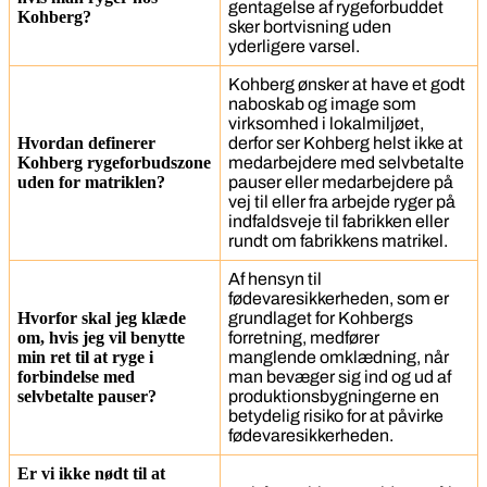
gentagelse af rygeforbuddet
Kohberg?
sker bortvisning uden
yderligere varsel.
Kohberg ønsker at have et godt
naboskab og image som
virksomhed i lokalmiljøet,
Hvordan definerer
derfor ser Kohberg helst ikke at
Kohberg rygeforbudszone
medarbejdere med selvbetalte
uden for matriklen?
pauser eller medarbejdere på
vej til eller fra arbejde ryger på
indfaldsveje til fabrikken eller
rundt om fabrikkens matrikel.
Af hensyn til
fødevaresikkerheden, som er
Hvorfor skal jeg klæde
grundlaget for Kohbergs
om, hvis jeg vil benytte
forretning, medfører
min ret til at ryge i
manglende omklædning, når
forbindelse med
man bevæger sig ind og ud af
selvbetalte pauser?
produktionsbygningerne en
betydelig risiko for at påvirke
fødevaresikkerheden.
Er vi ikke nødt til at