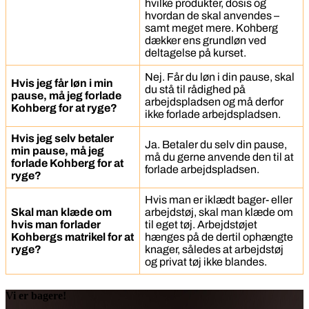
hvilke produkter, dosis og
hvordan de skal anvendes –
samt meget mere. Kohberg
dækker ens grundløn ved
deltagelse på kurset.
Nej. Får du løn i din pause, skal
Hvis jeg får løn i min
du stå til rådighed på
pause, må jeg forlade
arbejdspladsen og må derfor
Kohberg for at ryge?
ikke forlade arbejdspladsen.
Hvis jeg selv betaler
Ja. Betaler du selv din pause,
min pause, må jeg
må du gerne anvende den til at
forlade Kohberg for at
forlade arbejdspladsen.
ryge?
Hvis man er iklædt bager- eller
Skal man klæde om
arbejdstøj, skal man klæde om
hvis man forlader
til eget tøj. Arbejdstøjet
Kohbergs matrikel for at
hænges på de dertil ophængte
ryge?
knager, således at arbejdstøj
og privat tøj ikke blandes.
Vi er bagere!