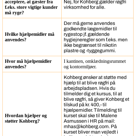
acceptere, at gæster fra
Nej, for Kohberg gælder røgfri
f.eks. store vigtige kunder
virksomhed for alle.
må ryge?
Der må gerne anvendes
godkendte lægemidler til
Hvilke hjælpemidler må
rygestop jf. gældende
anvendes?
hygiejneregler som f.eks. men
ikke begrænset til nikotin
plastre og -tyggegummi.
Hvor må hjælpemidler
I kantinen, omklædningsrummet
anvendes?
og kontormiljøer.
Kohberg ønsker at støtte med
hjælp til at blive røgfri på
arbejdspladsen. Hvis du
tilmelder dig et kursus, til at
blive røgfri, så giver Kohberg et
tilskud på kr. 400,- til
hjælpemidler. Tilmelding til
Hvordan hjælper og
kurset skal ske til Malene
støtter Kohberg?
Asmussen i HR på mail:
mhas@kohberg.com. På
kurset bliver man vejledt i