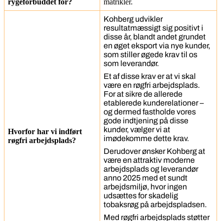
rygeforbuddet for?
matrikler.
Kohberg udvikler
resultatmæssigt sig positivt i
disse år, blandt andet grundet
en øget eksport via nye kunder,
som stiller øgede krav til os
som leverandør.
Et af disse krav er at vi skal
være en røgfri arbejdsplads.
For at sikre de allerede
etablerede kunderelationer –
og dermed fastholde vores
gode indtjening på disse
kunder, vælger vi at
Hvorfor har vi indført
imødekomme dette krav.
røgfri arbejdsplads?
Derudover ønsker Kohberg at
være en attraktiv moderne
arbejdsplads og leverandør
anno 2025 med et sundt
arbejdsmiljø, hvor ingen
udsættes for skadelig
tobaksrøg på arbejdspladsen.
Med røgfri arbejdsplads støtter