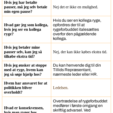
Hvis jeg har betalte
pauser, må jeg selv betale
Nej det er ikke en mulighed.
min egen pause?
Hvis du ser en kollega ryge,
Hvad gør jeg som kollega,
opfordres der til at
hvis jeg ser en kollega
rygeforbuddet italesættes
ryge?
overfor den pågældende
kollega.
Hvis jeg betaler mine
pauser selv, kan jeg så
Nej, der kan ikke købes ekstra tid.
tilkøbe ekstra tid?
Hvis jeg ønsker at stoppe
Du kan henvende dig til din
med at ryge, hvem kan
Tillids Repræsentant,
jeg så søge hjælp hos?
nærmeste leder eller HR.
Hvem har ansvaret for at
politikken bliver
Ledelsen.
overholdt?
Overtrædelse af rygeforbuddet
medfører i første omgang en
Hvad er konsekvensen,
skriftlig advarsel. Ved
hvis man ryger hos