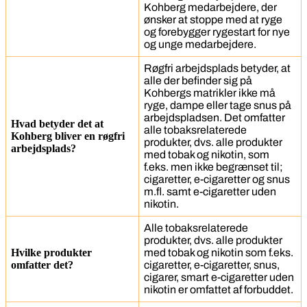
Kohberg medarbejdere, der
ønsker at stoppe med at ryge
og forebygger rygestart for nye
og unge medarbejdere.
Røgfri arbejdsplads betyder, at
alle der befinder sig på
Kohbergs matrikler ikke må
ryge, dampe eller tage snus på
arbejdspladsen. Det omfatter
Hvad betyder det at
alle tobaksrelaterede
Kohberg bliver en røgfri
produkter, dvs. alle produkter
arbejdsplads?
med tobak og nikotin, som
f.eks. men ikke begrænset til;
cigaretter, e-cigaretter og snus
m.fl. samt e-cigaretter uden
nikotin.
Alle tobaksrelaterede
produkter, dvs. alle produkter
Hvilke produkter
med tobak og nikotin som f.eks.
omfatter det?
cigaretter, e-cigaretter, snus,
cigarer, smart e-cigaretter uden
nikotin er omfattet af forbuddet.