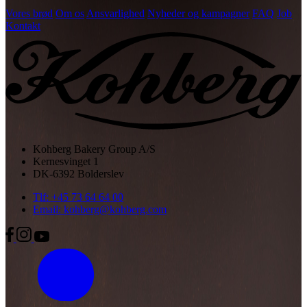
Vores brød
Om os
Ansvarlighed
Nyheder og kampagner
FAQ
Job
Kontakt
Kohberg Bakery Group A/S
Kernesvinget 1
DK-6392 Bolderslev
Tlf: +45 73 64 64 00
Email: kohberg@kohberg.com