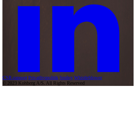
CSR-rapport
Privatlivspolitik
Smiley
Whistleblower
© 2023 Kohberg A/S. All Rights Reserved