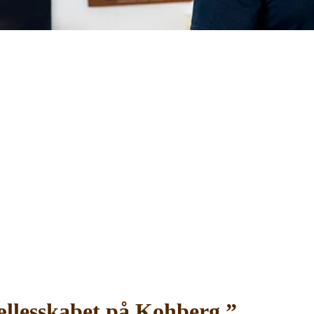
r fællesskabet på Kohberg.”