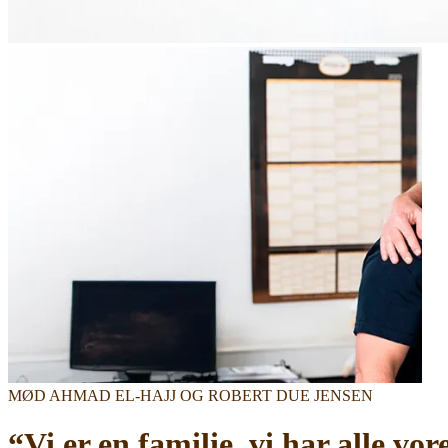
MØD AHMAD EL-HAJJ OG ROBERT DUE JENSEN
“Vi er en familie, vi har alle vor