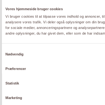
Vores hjemmeside bruger cookies
Vi bruger cookies til at tilpasse vores indhold og annoncer, til 
analysere vores trafik. Vi deler også oplysninger om din br
for sociale medier, annonceringspartnere og analysepartner
andre oplysninger, du har givet dem, eller som de har indsamle
Samtykkevalg
Nødvendig
Præferencer
Vi er bagere!
Statistik
Vores brød
Om os
Ansvarlighed
Nyheder og kampagner
FAQ
Job
Kontakt
Marketing