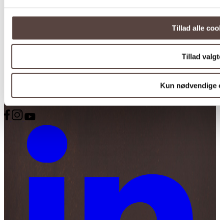
Tillad alle coo
Kohberg Bakery Group A/S
Tillad valgt
Kernesvinget 1
DK-6392 Bolderslev
Kun nødvendige 
Tlf: +45 73 64 64 00
Email: kohberg@kohberg.com