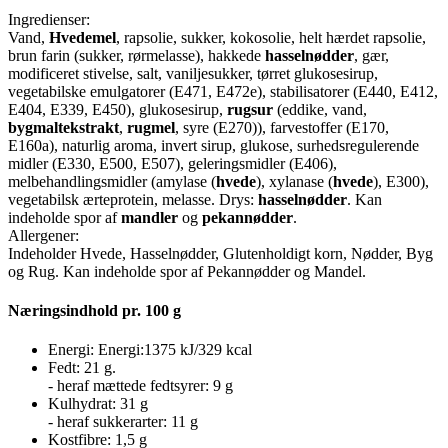
Ingredienser:
Vand,
Hvedemel
, rapsolie, sukker, kokosolie, helt hærdet rapsolie,
brun farin (sukker, rørmelasse), hakkede
hasselnødder
, gær,
modificeret stivelse, salt, vaniljesukker, tørret glukosesirup,
vegetabilske emulgatorer (E471, E472e), stabilisatorer (E440, E412,
E404, E339, E450), glukosesirup,
rugsur
(eddike, vand,
bygmaltekstrakt
,
rugmel
, syre (E270)), farvestoffer (E170,
E160a), naturlig aroma, invert sirup, glukose, surhedsregulerende
midler (E330, E500, E507), geleringsmidler (E406),
melbehandlingsmidler (amylase (
hvede
), xylanase (
hvede
), E300),
vegetabilsk ærteprotein, melasse. Drys:
hasselnødder
. Kan
indeholde spor af
mandler
og
pekannødder
.
Allergener:
Indeholder Hvede, Hasselnødder, Glutenholdigt korn, Nødder, Byg
og Rug. Kan indeholde spor af Pekannødder og Mandel.
Næringsindhold pr. 100 g
Energi:
Energi:1375 kJ/329 kcal
Fedt:
21 g.
- heraf mættede fedtsyrer:
9 g
Kulhydrat:
31 g
- heraf sukkerarter:
11 g
Kostfibre:
1,5 g