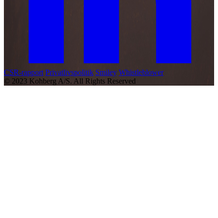
CSR-rapport
Privatlivspolitik
Smiley
Whistleblower
© 2023 Kohberg A/S. All Rights Reserved