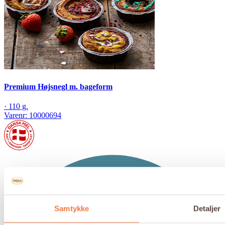
Premium Højsnegl m. bageform
·
110 g.
Varenr:
10000694
Samtykke
Detaljer