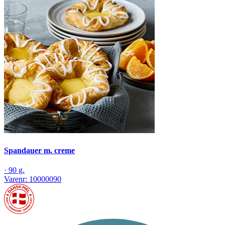
Spandauer m. creme
·
90 g.
Varenr:
10000090