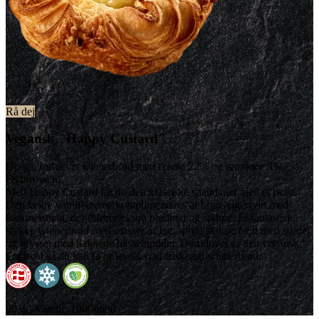
Rå dej
Vegansk "Happy Custard"
Ubagt, forhævet wienerbrød med creme 22% og remonce 8%.
Dybfrossen.
Med Happy Custard får du den klassiske spandauer med et twist.
Den lækre vaniljecreme komplimenteres af brunsvigerfyld med
karamelsmag, der tilfører ekstra blødhed og sødme. Et fantastisk
stykke wienerbrød med masser af lag, sprød skorpe bagt med surdej
og drysset med hakkede hasselnødder. Derudover er den vegansk.
Fra frost så du kan få oplevelsen af friskbagt wienerbrød.
90 g. -Varenr: 10000690