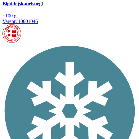
Bløddejskanelsnegl
·
100 g.
Varenr:
10001046